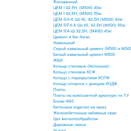
Фасованный
ЦЕМ I 42,5Н, (М500) 40кг
ЦЕМ I 42,5Н, (М500) 50кг
ЦЕМ II/А-К (Ш-И), 42,5Н (М500) 40кг
ЦЕМ II/FА-К (Ш-И), 42,5Н (М500) 50кг
ЦЕМ II/А-Ш 32,5Н, (М400) 40кг
Цемент в биг-бэгах
Навальный
Серый навальный цемент (М500 и М50
Белый навальный цемент М500
ЖБИ
Кольца стеновые (бетонные)
Кольцо стеновое КСФ
Кольцо с перекрытием КСПФ
Кольцо опорное с днищем КОДФ
Плиты
Плиты на композитной арматуре по ТУ
Блоки ФБС
Бетонные изделия на заказ
Железобетонные забивные сваи
Цех металлообработки
Дорожные смеси
Услуги