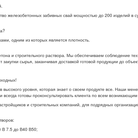
й.
тво железобетонных забивных свай мощностью до 200 изделий в су
на?
ами, одним из которых является плотность.
бетона и строительного раствора. Мы обеспечиваем соблюдение те
 закупки сырья, заканчивая доставкой готовой продукции до объект
ыходных!
 высокого уровня, которая знает о своем продукте все. Наши мен
 и всегда готовы проконсультировать клиента по всем возникающим
астройщиков и строительных компаний, для подрядных организаций
творов:
 В 7.5 до В40 В50;
;