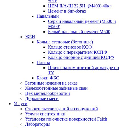
50кг
ЦЕМ II/А-Ш 32,5Н, (М400) 40кг
Цемент в биг-бэгах
Навальный
Серый навальный цемент (М500 и
М500)
Белый навальный цемент М500
ЖБИ
Кольца стеновые (бетонные)
Кольцо стеновое КСФ
Кольцо с перекрытием КСПФ
Кольцо опорное с днищем КОДФ
Плиты
Плиты на композитной арматуре по
ТУ
Блоки ФБС
Бетонные изделия на заказ
Железобетонные забивные сваи
Цех металлообработки
Дорожные смеси
Услуги
Строительство зданий и сооружений
Услуги спецтехники
Установка по очистке поверхностей Falch
Лаборатория