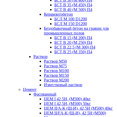
БСТ В 30 (М 400) П4
БСТ В 35 (М 450) П4
БСТ В 40 (М 500) П4
Керамзитобетон
БСЛ М 100 D1200
БСЛ М 150 D1200
Бездобавочный бетон на гравии для
промышленных полов
БСТ В 15 (М 200) П4
БСТ В 20 (М 250) П4
БСТ В 22,5 (М 300) П4
БСТ В 25 (М 350) П4
Раствор
Раствор М50
Раствор М75
Раствор М100
Раствор М150
Раствор М200
Известковый раствор
Цемент
Фасованный
ЦЕМ I 42,5Н, (М500) 40кг
ЦЕМ I 42,5Н, (М500) 50кг
ЦЕМ II/А-К (Ш-И), 42,5Н (М500) 40кг
ЦЕМ II/FА-К (Ш-И), 42,5Н (М500)