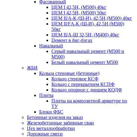
Фасованный
ЦЕМ I 42,5Н, (М500) 40кг
ЦЕМ I 42,5Н, (М500) 50кг
ЦЕМ II/А-К (Ш-И), 42,5Н (М500) 40кг
ЦЕМ II/FА-К (Ш-И), 42,5Н (М500)
50кг
ЦЕМ II/А-Ш 32,5Н, (М400) 40кг
Цемент в биг-бэгах
Навальный
Серый навальный цемент (М500 и
М500)
Белый навальный цемент М500
ЖБИ
Кольца стеновые (бетонные)
Кольцо стеновое КСФ
Кольцо с перекрытием КСПФ
Кольцо опорное с днищем КОДФ
Плиты
Плиты на композитной арматуре по
ТУ
Блоки ФБС
Бетонные изделия на заказ
Железобетонные забивные сваи
Цех металлообработки
Дорожные смеси