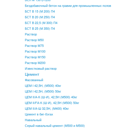
Бездобавочный бетон на гравии для промышленных полов
БСТ В 15 (М 200) П4
БСТ В 20 (М 250) П4
БСТ В 22,5 (М 300) П4
БСТ В 25 (М 350) П4
Раствор
Раствор М50
Раствор М75
Раствор М100
Раствор М150
Раствор М200
Известковый раствор
Цемент
Фасованный
ЦЕМ I 42,5Н, (М500) 40кг
ЦЕМ I 42,5Н, (М500) 50кг
ЦЕМ II/А-К (Ш-И), 42,5Н (М500) 40кг
ЦЕМ II/FА-К (Ш-И), 42,5Н (М500) 50кг
ЦЕМ II/А-Ш 32,5Н, (М400) 40кг
Цемент в биг-бэгах
Навальный
Серый навальный цемент (М500 и М500)