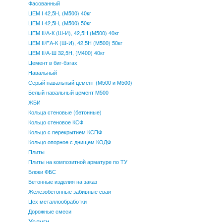
Фасованный
ЦЕМ I 42,5Н, (М500) 40кг
ЦЕМ I 42,5Н, (М500) 50кг
ЦЕМ II/А-К (Ш-И), 42,5Н (М500) 40кг
ЦЕМ II/FА-К (Ш-И), 42,5Н (М500) 50кг
ЦЕМ II/А-Ш 32,5Н, (М400) 40кг
Цемент в биг-бэгах
Навальный
Серый навальный цемент (М500 и М500)
Белый навальный цемент М500
ЖБИ
Кольца стеновые (бетонные)
Кольцо стеновое КСФ
Кольцо с перекрытием КСПФ
Кольцо опорное с днищем КОДФ
Плиты
Плиты на композитной арматуре по ТУ
Блоки ФБС
Бетонные изделия на заказ
Железобетонные забивные сваи
Цех металлообработки
Дорожные смеси
Услуги