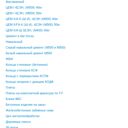
Фасованный
ЦЕМ I 42,5Н, (М500) 40кг
ЦЕМ I 42,5Н, (М500) 50кг
ЦЕМ II/А-К (Ш-И), 42,5Н (М500) 40кг
ЦЕМ II/FА-К (Ш-И), 42,5Н (М500) 50кг
ЦЕМ II/А-Ш 32,5Н, (М400) 40кг
Цемент в биг-бэгах
Навальный
Серый навальный цемент (М500 и М500)
Белый навальный цемент М500
ЖБИ
Кольца стеновые (бетонные)
Кольцо стеновое КСФ
Кольцо с перекрытием КСПФ
Кольцо опорное с днищем КОДФ
Плиты
Плиты на композитной арматуре по ТУ
Блоки ФБС
Бетонные изделия на заказ
Железобетонные забивные сваи
Цех металлообработки
Дорожные смеси
Услуги